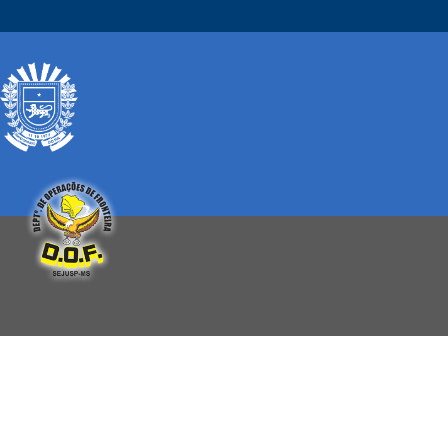
GOVERNO MS
TRANSPARÊNCIA
DENUNCIA ANÔNIMA
MENU
Você Pesquisou Por: