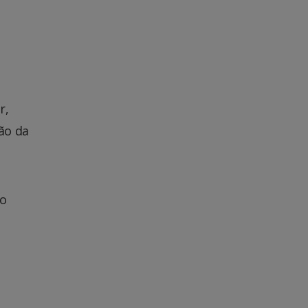
r,
ão da
 o