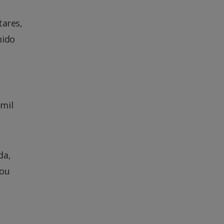
tares,
mido
5mil
da,
 ou