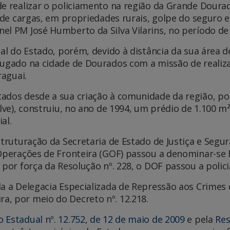
de realizar o policiamento na região da Grande Dour
, de cargas, em propriedades rurais, golpe do seguro e
el PM José Humberto da Silva Vilarins, no período de
tal do Estado, porém, devido à distância da sua área d
lugado na cidade de Dourados com a missão de realiza
raguai.
tados desde a sua criação à comunidade da região, p
alve), construiu, no ano de 1994, um prédio de 1.100 m
al.
struturação da Secretaria de Estado de Justiça e Segur
e Operações de Fronteira (GOF) passou a denominar-s
por força da Resolução nº. 228, o DOF passou a policia
a a Delegacia Especializada de Repressão aos Crimes 
, por meio do Decreto nº. 12.218.
 Estadual nº. 12.752, de 12 de maio de 2009
e pela
Res