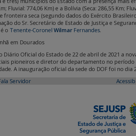
a e três) municípios do Estado com a presença mais ef
; Fluvial: 774,06 Km) e a Bolívia (Seca: 286,55 Km; Flu
 de fronteira seca (segundo dados do Exército Brasilei
ação do Sr. Secretário de Estado de Justiça e Segura
 é o
Tenente-Coronel
Wilmar
Fernandes
.
o Diário Oficial do Estado de 22 de abril de 2021 a n
is pioneiros e diretor do departamento no período d
dade. A inauguração oficial da sede do DOF foi no dia
Fala Servidor
Acessib