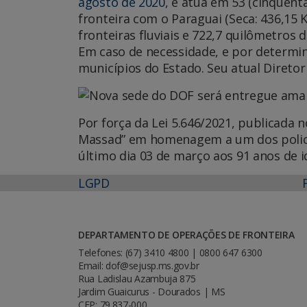
agosto de 2020
, e atua em 53 (cinquent
fronteira com o Paraguai (Seca: 436,15 Km
fronteiras fluviais e 722,7 quilômetros
Em caso de necessidade, e por determin
municípios do Estado. Seu atual Diretor
Por força da Lei 5.646/2021, publicada n
Massad” em homenagem a um dos policia
último dia 03 de março aos 91 anos de i
LGPD
DEPARTAMENTO DE OPERAÇÕES DE FRONTEIRA
Telefones: (67) 3410 4800 | 0800 647 6300
Email: dof@sejusp.ms.gov.br
Rua Ladislau Azambuja 875
Jardim Guaicurus - Dourados | MS
CEP: 79.837-000