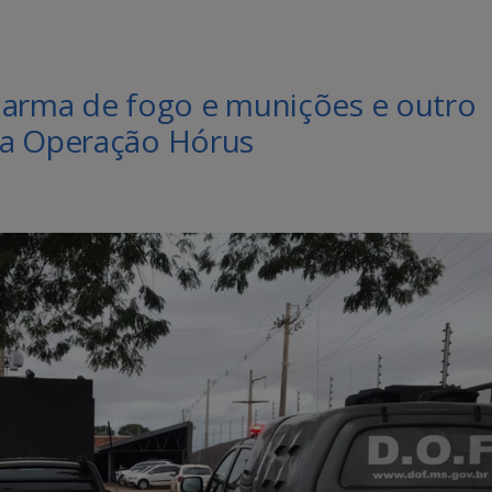
rma de fogo e munições e outro
 a Operação Hórus