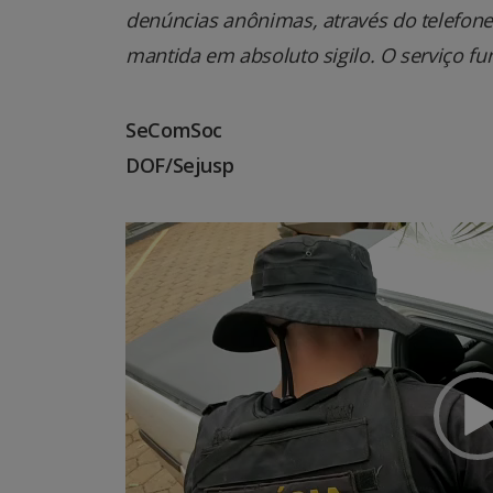
denúncias anônimas, através do telefone 0
mantida em absoluto sigilo. O serviço fu
SeComSoc
DOF/Sejusp
Tocador
de
vídeo