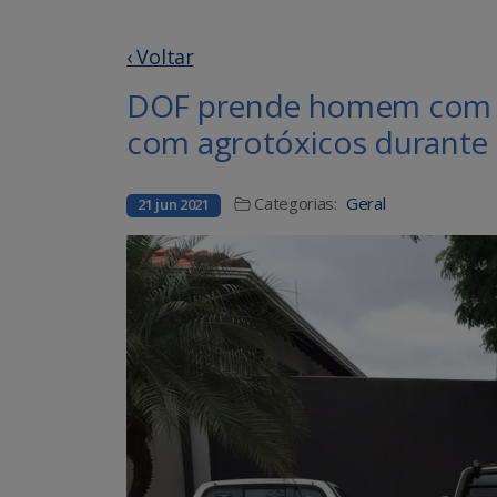
‹ Voltar
DOF prende homem com a
com agrotóxicos durante
Categorias:
Geral
21 jun 2021