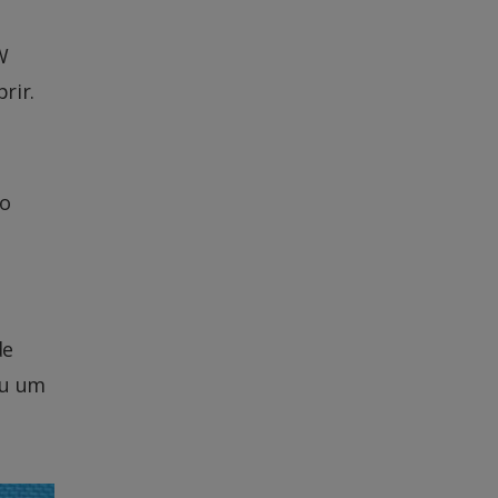
W
rir.
to
de
ou um