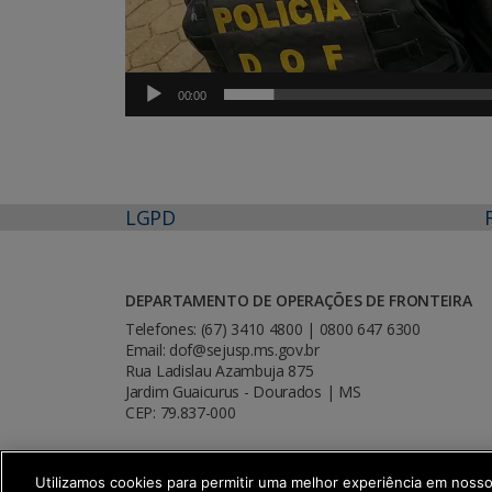
00:00
LGPD
DEPARTAMENTO DE OPERAÇÕES DE FRONTEIRA
Telefones: (67) 3410 4800 | 0800 647 6300
Email: dof@sejusp.ms.gov.br
Rua Ladislau Azambuja 875
Jardim Guaicurus - Dourados | MS
CEP: 79.837-000
Utilizamos cookies para permitir uma melhor experiência em noss