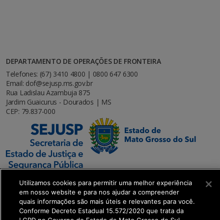
DEPARTAMENTO DE OPERAÇÕES DE FRONTEIRA
Telefones: (67) 3410 4800 | 0800 647 6300
Email: dof@sejusp.ms.gov.br
Rua Ladislau Azambuja 875
Jardim Guaicurus - Dourados | MS
CEP: 79.837-000
Utilizamos cookies para permitir uma melhor experiência
em nosso website e para nos ajudar a compreender
quais informações são mais úteis e relevantes para você.
SETDIG | Secretaria-Executiva de Transformação
Conforme Decreto Estadual 15.572/2020 que trata da