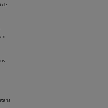
ã de
o
 um
hos
etaria