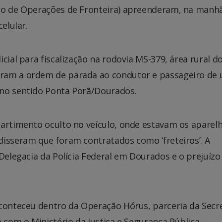
nto de Operações de Fronteira) apreenderam, na manh
elular.
cial para fiscalização na rodovia MS-379, área rural d
eram a ordem de parada ao condutor e passageiro de
 no sentido Ponta Porã/Dourados.
partimento oculto no veículo, onde estavam os aparel
disseram que foram contratados como ‘freteiros’. A
 Delegacia da Polícia Federal em Dourados e o prejuízo
aconteceu dentro da Operação Hórus, parceria da Secr
 com o Ministério da Justiça e Segurança Pública.