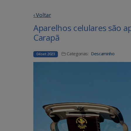
‹ Voltar
Aparelhos celulares são 
Carapã
Categorias:
Descaminho
04 set 2023