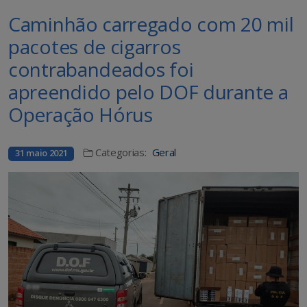
Caminhão carregado com 20 mil
pacotes de cigarros
contrabandeados foi
apreendido pelo DOF durante a
Operação Hórus
Categorias:
Geral
31 maio 2021