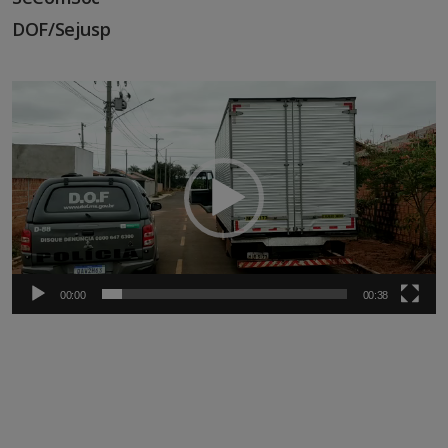
DOF/Sejusp
Tocador
de
vídeo
00:00
00:38