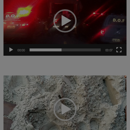
vídeo
00:00
00:07
Tocador
de
vídeo