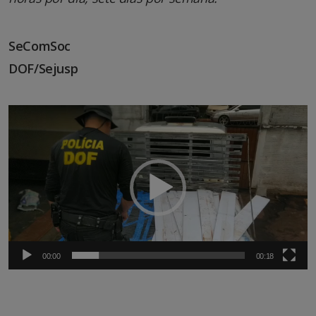
SeComSoc
DOF/Sejusp
Tocador
de
vídeo
00:00
00:18