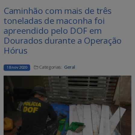
Caminhão com mais de três
toneladas de maconha foi
apreendido pelo DOF em
Dourados durante a Operação
Hórus
Categorias:
Geral
18 nov 2020