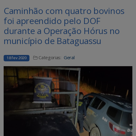
Caminhão com quatro bovinos
foi apreendido pelo DOF
durante a Operação Hórus no
município de Bataguassu
Categorias:
Geral
18 fev 2020