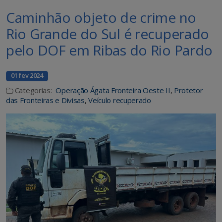
Caminhão objeto de crime no
Rio Grande do Sul é recuperado
pelo DOF em Ribas do Rio Pardo
01 fev 2024
Categorias:
Operação Ágata Fronteira Oeste II
,
Protetor
das Fronteiras e Divisas
,
Veículo recuperado