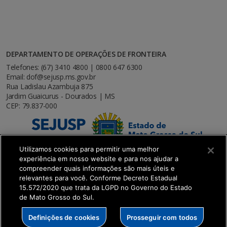
DEPARTAMENTO DE OPERAÇÕES DE FRONTEIRA
Telefones: (67) 3410 4800 | 0800 647 6300
Email: dof@sejusp.ms.gov.br
Rua Ladislau Azambuja 875
Jardim Guaicurus - Dourados | MS
CEP: 79.837-000
Utilizamos cookies para permitir uma melhor
experiência em nosso website e para nos ajudar a
compreender quais informações são mais úteis e
relevantes para você. Conforme Decreto Estadual
15.572/2020 que trata da LGPD no Governo do Estado
de Mato Grosso do Sul.
SETDIG | Secretaria-Executiva de Transformação
Definições de cookies
Prosseguir com todos
Digital