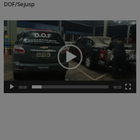
DOF/Sejusp
Tocador
de
vídeo
00:00
00:23