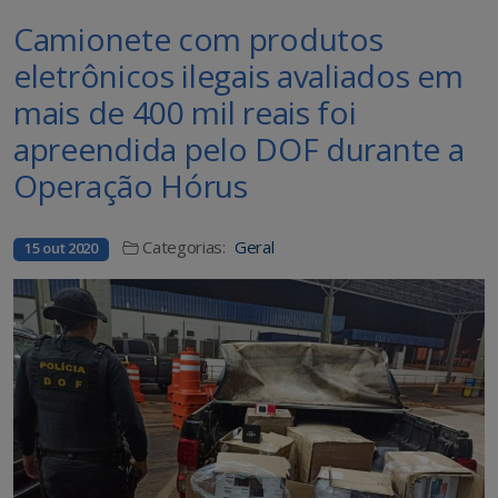
Camionete com produtos
eletrônicos ilegais avaliados em
mais de 400 mil reais foi
apreendida pelo DOF durante a
Operação Hórus
Categorias:
Geral
15 out 2020