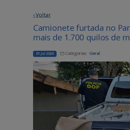
‹ Voltar
Camionete furtada no Pa
mais de 1.700 quilos de 
Categorias:
Geral
01 jul 2020