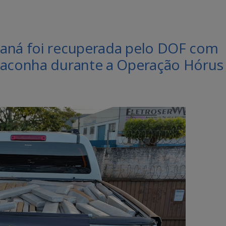
raná foi recuperada pelo DOF com
maconha durante a Operação Hórus