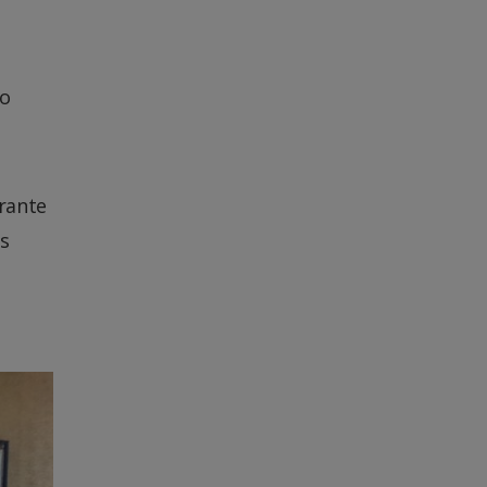
to
rante
os