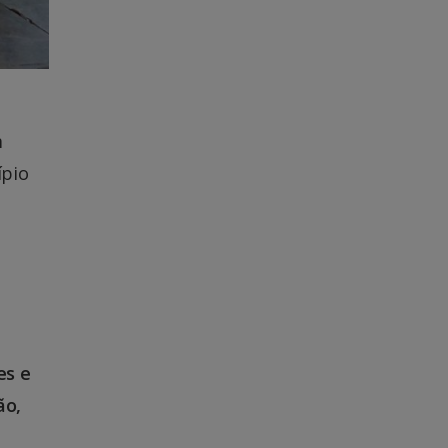
m
ípio
es e
ão,