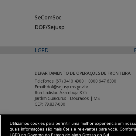
SeComSoc
DOF/Sejusp
LGPD
DEPARTAMENTO DE OPERAÇÕES DE FRONTEIRA
Telefones: (67) 3410 4800 | 0800 647 6300
Email: dof@sejusp.ms.gov.br
Rua Ladislau Azambuja 875
Jardim Guaicurus - Dourados | MS
CEP: 79.837-000
Utilizamos cookies para permitir uma melhor experiência em noss
quais informações são mais úteis e relevantes para você. Confor
SETDIG | Secretaria-Executiva de Trans
LGPD no Governo do Estado de Mato Grosso do Sul.