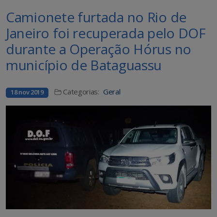
Camionete furtada no Rio de
Janeiro foi recuperada pelo DOF
durante a Operação Hórus no
município de Bataguassu
Categorias:
Geral
18 nov 2019