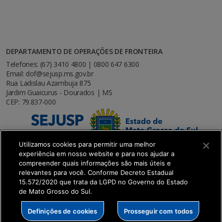
DEPARTAMENTO DE OPERAÇÕES DE FRONTEIRA
Telefones: (67) 3410 4800 | 0800 647 6300
Email: dof@sejusp.ms.gov.br
Rua Ladislau Azambuja 875
Jardim Guaicurus - Dourados | MS
CEP: 79.837-000
Utilizamos cookies para permitir uma melhor
experiência em nosso website e para nos ajudar a
compreender quais informações são mais úteis e
relevantes para você. Conforme Decreto Estadual
15.572/2020 que trata da LGPD no Governo do Estado
de Mato Grosso do Sul.
SETDIG | Secretaria-Executiva de Transformação
Definições de cookies
Prosseguir com todos
Digital