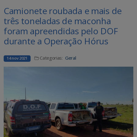
Camionete roubada e mais de
três toneladas de maconha
foram apreendidas pelo DOF
durante a Operação Hórus
Categorias:
Geral
14 nov 2021