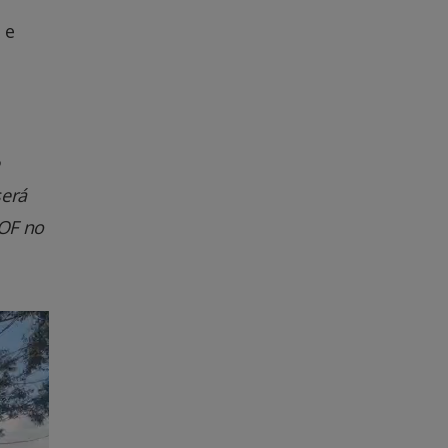
 e
será
DOF no