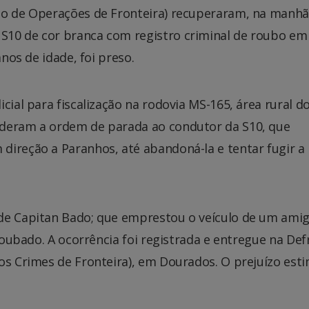
to de Operações de Fronteira) recuperaram, na manhã
S10 de cor branca com registro criminal de roubo em
anos de idade, foi preso.
cial para fiscalização na rodovia MS-165, área rural d
 deram a ordem de parada ao condutor da S10, que
direção a Paranhos, até abandoná-la e tentar fugir a 
de Capitan Bado; que emprestou o veículo de um amig
 roubado. A ocorrência foi registrada e entregue na De
aos Crimes de Fronteira), em Dourados. O prejuízo est