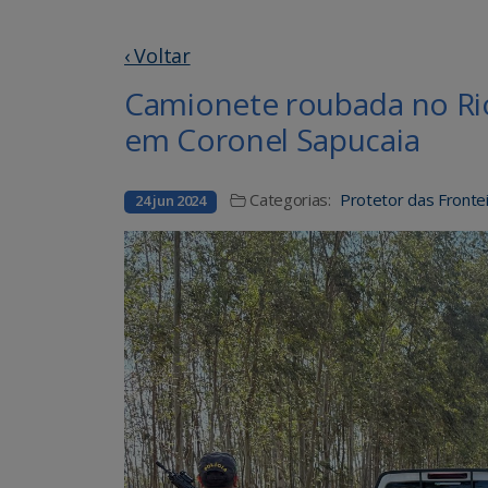
‹ Voltar
Camionete roubada no Rio
em Coronel Sapucaia
Categorias:
Protetor das Frontei
24 jun 2024