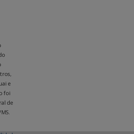
o
do
o
tros,
uai e
o foi
ral de
/MS.