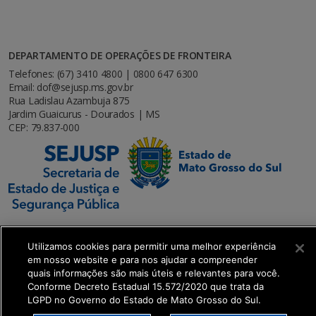
DEPARTAMENTO DE OPERAÇÕES DE FRONTEIRA
Telefones: (67) 3410 4800 | 0800 647 6300
Email: dof@sejusp.ms.gov.br
Rua Ladislau Azambuja 875
Jardim Guaicurus - Dourados | MS
CEP: 79.837-000
Utilizamos cookies para permitir uma melhor experiência
em nosso website e para nos ajudar a compreender
SETDIG | Secretaria-Executiva de Transformação
quais informações são mais úteis e relevantes para você.
Digital
Conforme Decreto Estadual 15.572/2020 que trata da
LGPD no Governo do Estado de Mato Grosso do Sul.