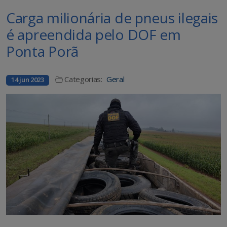
Carga milionária de pneus ilegais
é apreendida pelo DOF em
Ponta Porã
Categorias:
Geral
14 jun 2023