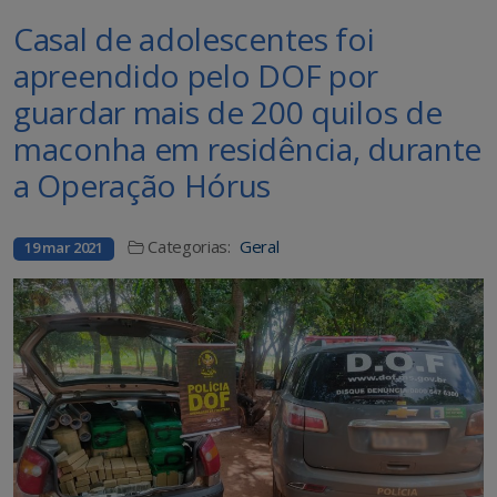
Casal de adolescentes foi
apreendido pelo DOF por
guardar mais de 200 quilos de
maconha em residência, durante
a Operação Hórus
Categorias:
Geral
19 mar 2021