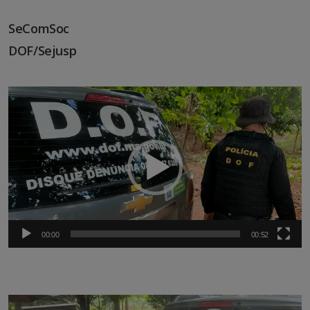
SeComSoc
DOF/Sejusp
Tocador
de
vídeo
00:00
00:52
Tocador