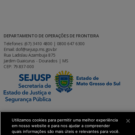
DEPARTAMENTO DE OPERAÇÕES DE FRONTEIRA
Telefones: (67) 3410 4800 | 0800 647 6300
Email: dof@sejusp.ms.gov.br
Rua Ladislau Azambuja 875
Jardim Guaicurus - Dourados | MS
CEP: 79.837-000
Utilizamos cookies para permitir uma melhor experiência
em nosso website e para nos ajudar a compreender
SETDIG | Secretaria-Executiva de Transformação
quais informações são mais úteis e relevantes para você.
Digital