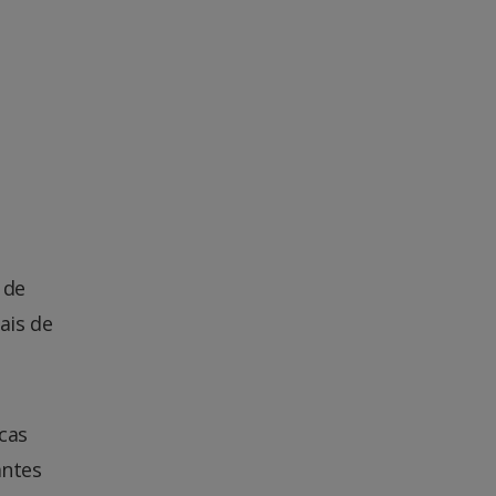
 de
ais de
cas
antes