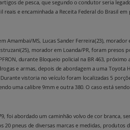
artigos de pesca, que segundo o condutor seria legad
il reais e encaminhada a Receita Federal do Brasil em
r em Amambai/MS, Lucas Sander Ferreira(23), morador
Estruzani(25), morador em Loanda/PR, foram presos p
PFRON, durante Bloqueio policial na BR 463, próximo 
 drogas e armas, depois de abordagem a uma Toyota H
Durante vistoria no veículo foram localizadas 5 porçõ
 sendo uma calibre 9mm e outra 380. O caso está sendo
379, foi abordado um caminhão volvo de cor branca, s
dos 20 pneus de diversas marcas e medidas, produtos 