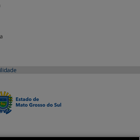
a
a
ilidade