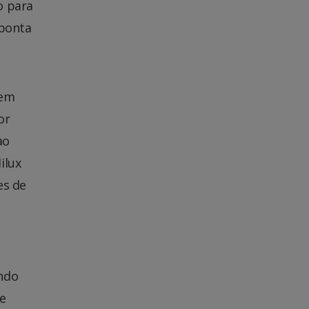
o para
 ponta
 em
or
ao
ilux
es de
endo
de