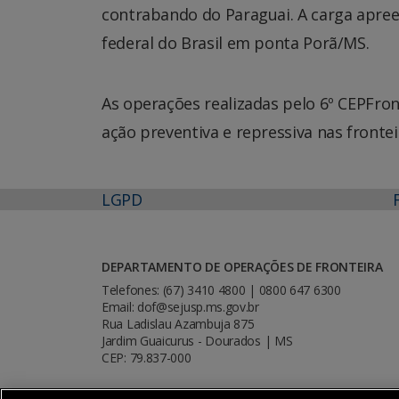
contrabando do Paraguai. A carga apreen
federal do Brasil em ponta Porã/MS.
As operações realizadas pelo 6º CEPFro
ação preventiva e repressiva nas fronte
LGPD
DEPARTAMENTO DE OPERAÇÕES DE FRONTEIRA
Telefones: (67) 3410 4800 | 0800 647 6300
Email: dof@sejusp.ms.gov.br
Rua Ladislau Azambuja 875
Jardim Guaicurus - Dourados | MS
CEP: 79.837-000