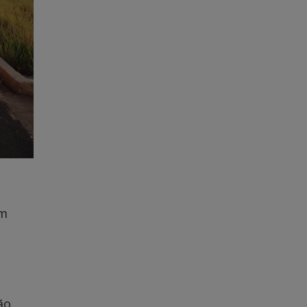
um
ão.