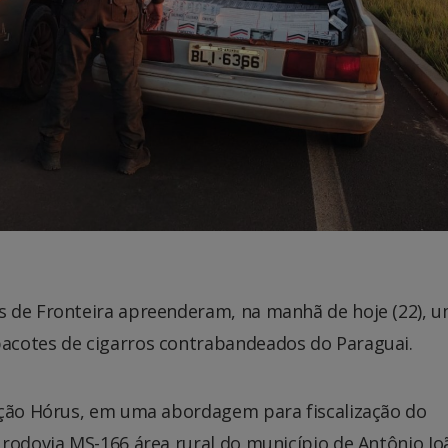
s de Fronteira apreenderam, na manhã de hoje (22), 
acotes de cigarros contrabandeados do Paraguai.
ação Hórus, em uma abordagem para fiscalização do
rodovia MS-166 área rural do município de Antônio Jo