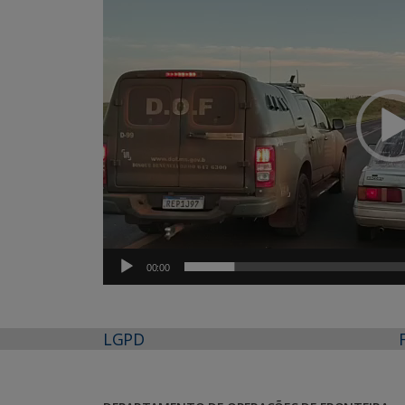
vídeo
00:00
LGPD