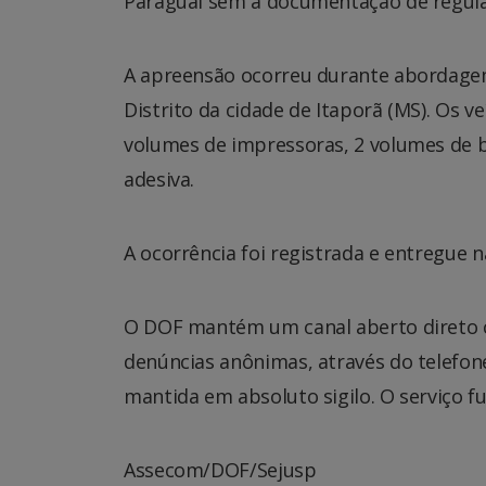
Paraguai sem a documentação de regular
A apreensão ocorreu durante abordagem 
Distrito da cidade de Itaporã (MS). Os 
volumes de impressoras, 2 volumes de ba
adesiva.
A ocorrência foi registrada e entregue n
O DOF mantém um canal aberto direto c
denúncias anônimas, através do telefone 
mantida em absoluto sigilo. O serviço f
Assecom/DOF/Sejusp