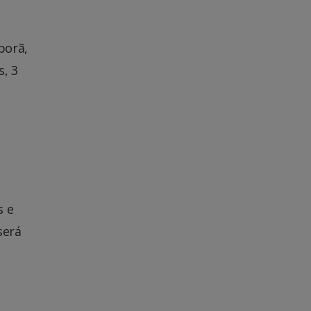
porã,
s, 3
s e
será