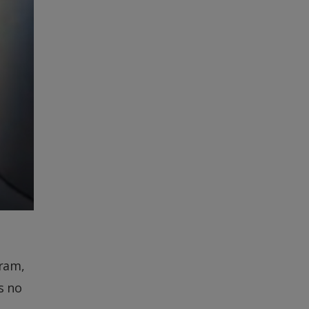
eram,
s no