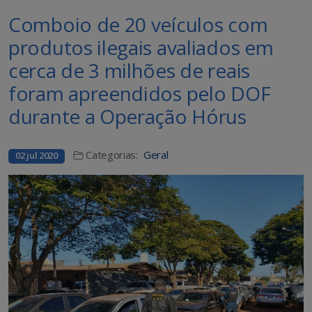
Comboio de 20 veículos com
produtos ilegais avaliados em
cerca de 3 milhões de reais
foram apreendidos pelo DOF
durante a Operação Hórus
Categorias:
Geral
02 jul 2020