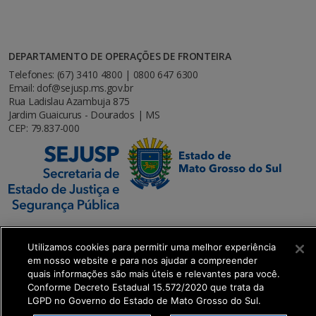
DEPARTAMENTO DE OPERAÇÕES DE FRONTEIRA
Telefones: (67) 3410 4800 | 0800 647 6300
Email: dof@sejusp.ms.gov.br
Rua Ladislau Azambuja 875
Jardim Guaicurus - Dourados | MS
CEP: 79.837-000
Utilizamos cookies para permitir uma melhor experiência
em nosso website e para nos ajudar a compreender
SETDIG | Secretaria-Executiva de Transformação
quais informações são mais úteis e relevantes para você.
Digital
Conforme Decreto Estadual 15.572/2020 que trata da
LGPD no Governo do Estado de Mato Grosso do Sul.