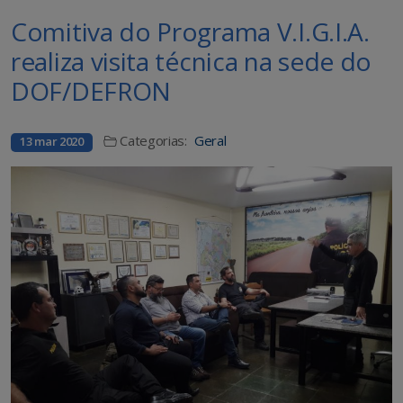
Comitiva do Programa V.I.G.I.A.
realiza visita técnica na sede do
DOF/DEFRON
Categorias:
Geral
13 mar 2020