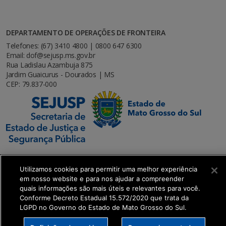
DEPARTAMENTO DE OPERAÇÕES DE FRONTEIRA
Telefones: (67) 3410 4800 | 0800 647 6300
Email: dof@sejusp.ms.gov.br
Rua Ladislau Azambuja 875
Jardim Guaicurus - Dourados | MS
CEP: 79.837-000
Utilizamos cookies para permitir uma melhor experiência
em nosso website e para nos ajudar a compreender
SETDIG | Secretaria-Executiva de Transformação
quais informações são mais úteis e relevantes para você.
Digital
Conforme Decreto Estadual 15.572/2020 que trata da
LGPD no Governo do Estado de Mato Grosso do Sul.