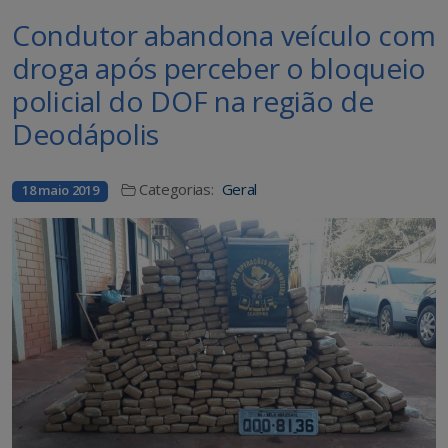
Condutor abandona veículo com
droga após perceber o bloqueio
policial do DOF na região de
Deodápolis
Categorias:
Geral
18 maio 2019