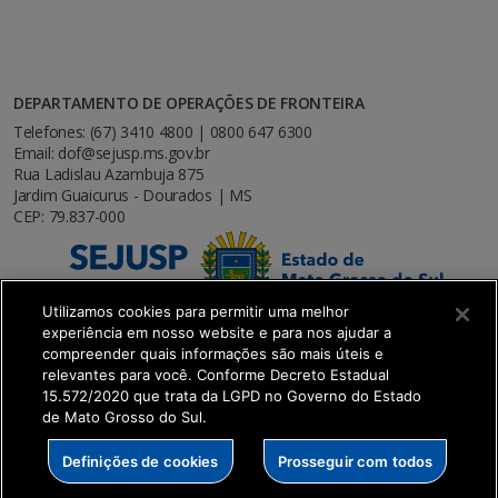
DEPARTAMENTO DE OPERAÇÕES DE FRONTEIRA
Telefones: (67) 3410 4800 | 0800 647 6300
Email: dof@sejusp.ms.gov.br
Rua Ladislau Azambuja 875
Jardim Guaicurus - Dourados | MS
CEP: 79.837-000
Utilizamos cookies para permitir uma melhor
experiência em nosso website e para nos ajudar a
compreender quais informações são mais úteis e
relevantes para você. Conforme Decreto Estadual
15.572/2020 que trata da LGPD no Governo do Estado
de Mato Grosso do Sul.
SETDIG | Secretaria-Executiva de Transformação
Definições de cookies
Prosseguir com todos
Digital