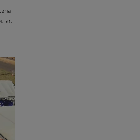
ceria
ular,