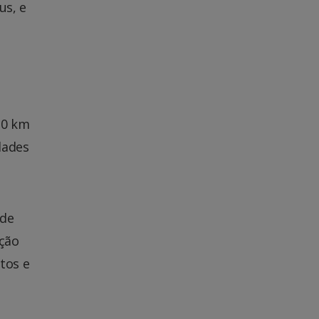
us, e
10 km
dades
 de
ição
tos e