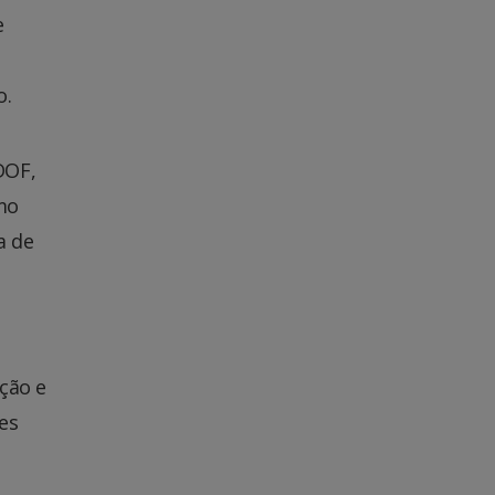
e
o.
DOF,
mo
a de
ção e
es