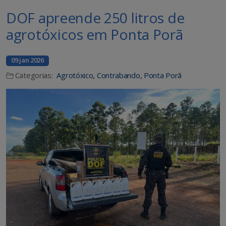
DOF apreende 250 litros de
agrotóxicos em Ponta Porã
09 jan 2026
Categorias:
Agrotóxico
,
Contrabando
,
Ponta Porã