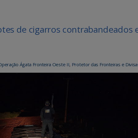
otes de cigarros contrabandeados
Operação Ágata Fronteira Oeste II
,
Protetor das Fronteiras e Divisa