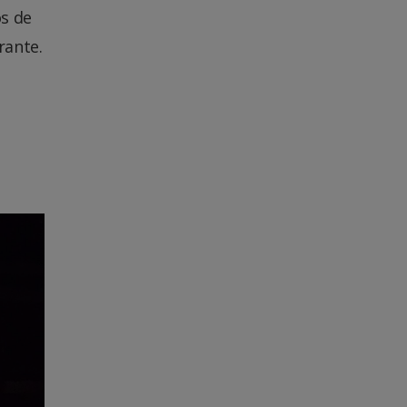
os de
rante.