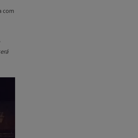
ia com
será