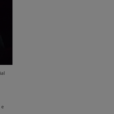
ial
 e