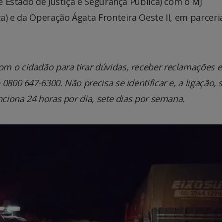
de Estado de Justiça e Segurança Pública) com o MJ
ica) e da Operação Ágata Fronteira Oeste II, em parcer
m o cidadão para tirar dúvidas, receber reclamações e
800 647-6300. Não precisa se identificar e, a ligação, 
nciona 24 horas por dia, sete dias por semana.