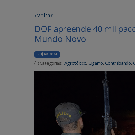
‹ Voltar
DOF apreende 40 mil pac
Mundo Novo
30 jan 2024
Categorias:
Agrotóxico
,
Cigarro
,
Contrabando
,