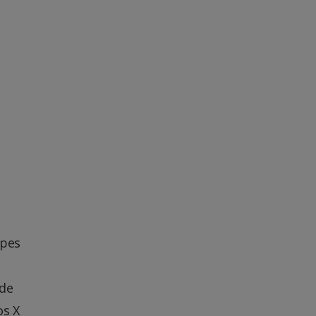
ipes
 de
os X