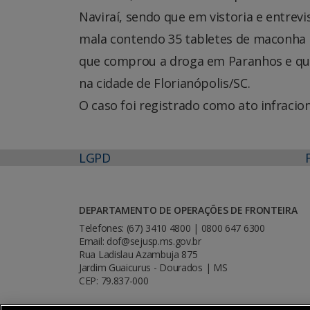
Naviraí, sendo que em vistoria e entrev
mala contendo 35 tabletes de maconha q
que comprou a droga em Paranhos e que 
na cidade de Florianópolis/SC.
O caso foi registrado como ato infracion
LGPD
DEPARTAMENTO DE OPERAÇÕES DE FRONTEIRA
Telefones: (67) 3410 4800 | 0800 647 6300
Email: dof@sejusp.ms.gov.br
Rua Ladislau Azambuja 875
Jardim Guaicurus - Dourados | MS
CEP: 79.837-000