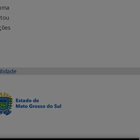
 uma
atou
ções
ilidade