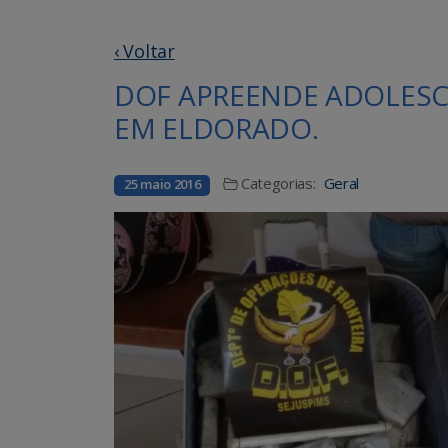
‹ Voltar
DOF APREENDE ADOLESC
EM ELDORADO.
Categorias:
Geral
25 maio 2016