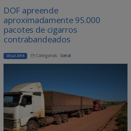
DOF apreende
aproximadamente 95.000
pacotes de cigarros
contrabandeados
Categorias:
Geral
03 jul 2018