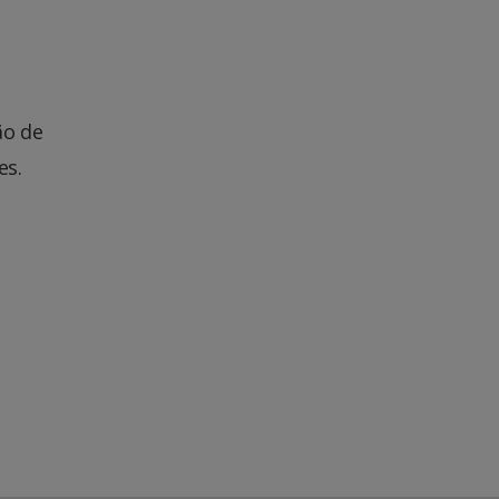
ão de
es.