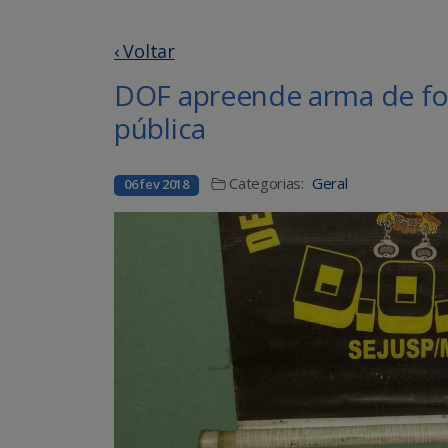
‹ Voltar
DOF apreende arma de fog
pública
Categorias:
Geral
06 fev 2018