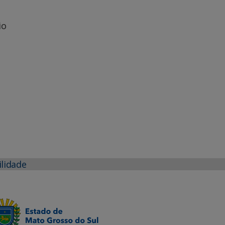
io
ilidade