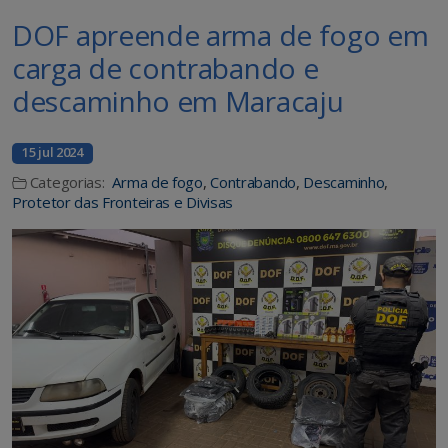
DOF apreende arma de fogo em
carga de contrabando e
descaminho em Maracaju
15 jul 2024
Categorias:
Arma de fogo
,
Contrabando
,
Descaminho
,
Protetor das Fronteiras e Divisas