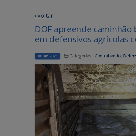
‹ Voltar
DOF apreende caminhão b
em defensivos agrícolas
Categorias:
Contrabando
,
Defens
06 jan 2025