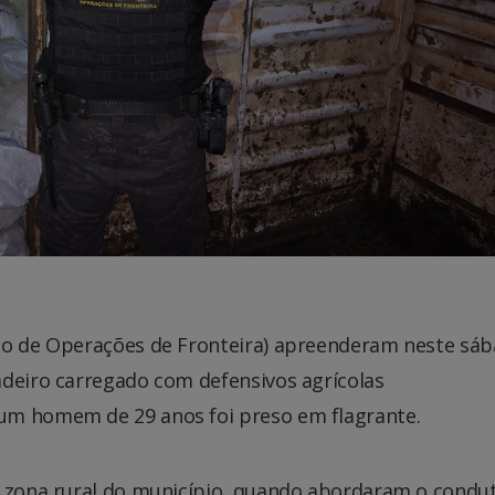
nto de Operações de Fronteira) apreenderam neste sá
adeiro carregado com defensivos agrícolas
um homem de 29 anos foi preso em flagrante.
, zona rural do município, quando abordaram o condu