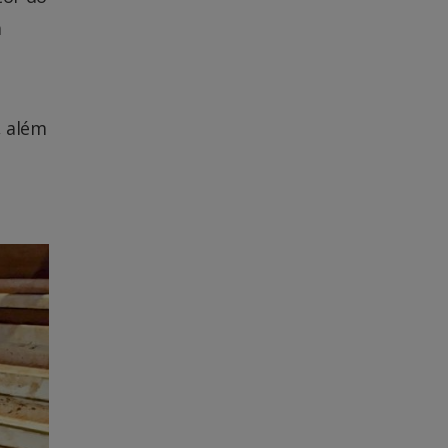
a
, além