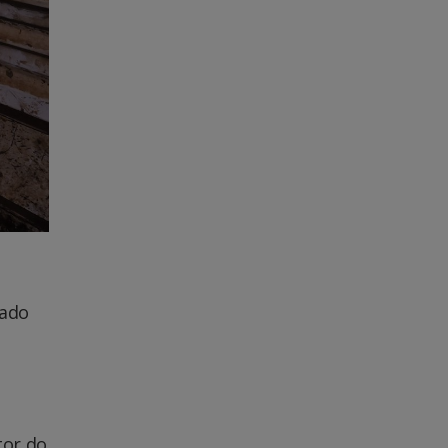
bado
tor do