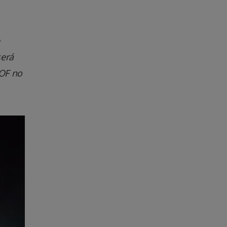
será
DOF no