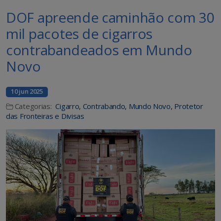
DOF apreende caminhão com 30
mil pacotes de cigarros
contrabandeados em Mundo
Novo
10 jun 2025
Categorias:
Cigarro
,
Contrabando
,
Mundo Novo
,
Protetor
das Fronteiras e Divisas