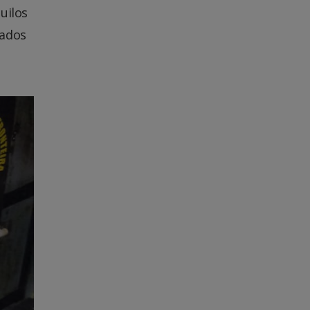
uilos
sados