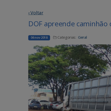
‹ Voltar
DOF apreende caminhão c
Categorias:
Geral
06 nov 2018