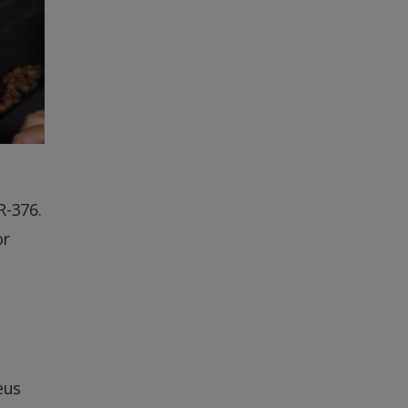
R-376.
or
eus