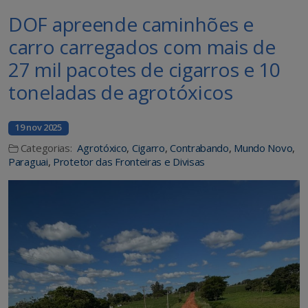
DOF apreende caminhões e
carro carregados com mais de
27 mil pacotes de cigarros e 10
toneladas de agrotóxicos
19 nov 2025
Categorias:
Agrotóxico
,
Cigarro
,
Contrabando
,
Mundo Novo
,
Paraguai
,
Protetor das Fronteiras e Divisas