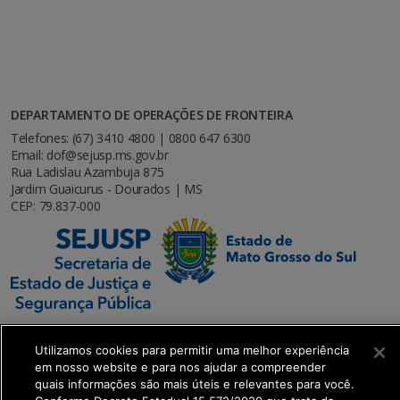
DEPARTAMENTO DE OPERAÇÕES DE FRONTEIRA
Telefones: (67) 3410 4800 | 0800 647 6300
Email: dof@sejusp.ms.gov.br
Rua Ladislau Azambuja 875
Jardim Guaicurus - Dourados | MS
CEP: 79.837-000
Utilizamos cookies para permitir uma melhor experiência
em nosso website e para nos ajudar a compreender
SETDIG | Secretaria-Executiva de Transformação
quais informações são mais úteis e relevantes para você.