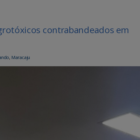
grotóxicos contrabandeados em
ando
,
Maracaju