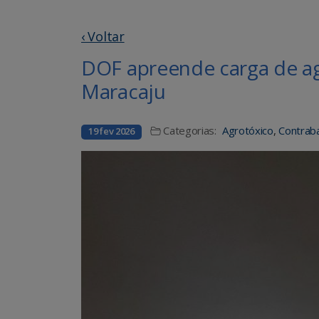
‹ Voltar
DOF apreende carga de a
Maracaju
Categorias:
Agrotóxico
,
Contrab
19 fev 2026