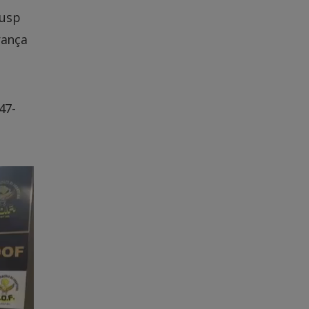
jusp
rança
47-