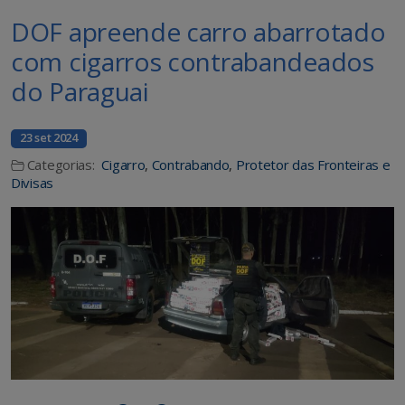
DOF apreende carro abarrotado
com cigarros contrabandeados
do Paraguai
23 set 2024
Categorias:
Cigarro
,
Contrabando
,
Protetor das Fronteiras e
Divisas