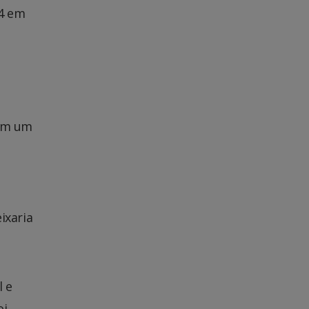
64 em
ram um
ixaria
l e
oi