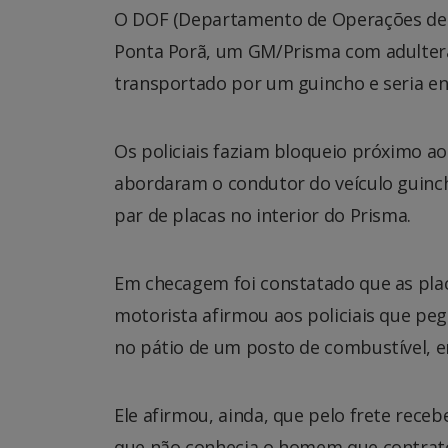
O DOF (Departamento de Operações de F
Ponta Porã, um GM/Prisma com adulteraçã
transportado por um guincho e seria en
Os policiais faziam bloqueio próximo ao
abordaram o condutor do veículo guincho
par de placas no interior do Prisma.
Em checagem foi constatado que as placa
motorista afirmou aos policiais que peg
no pátio de um posto de combustível, 
Ele afirmou, ainda, que pelo frete receb
que não conhecia o homem que contratou 