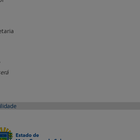
etaria
será
ilidade