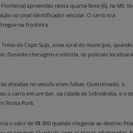
ronteira) apreendeu nesta quarta-feira (6), na MS-1
o no sinal identificador veicular. O carro era
tregue na fronteira.
 Trevo do Copo Sujo, zona rural do município, quando
. Durante checagem e vistoria, os policiais localiza
s afixadas no veículo eram falsas. Questionado, o
ou o carro em um bar, na cidade de Sidrolândia, e o de
em Ponta Porã.
eria o valor de R$ 800 quando chegasse ao destino fina
os serviços. O veículo, com as placas adulteradas, f