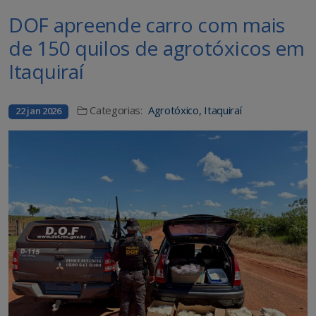
DOF apreende carro com mais
de 150 quilos de agrotóxicos em
Itaquiraí
Categorias:
Agrotóxico
,
Itaquiraí
22 jan 2026