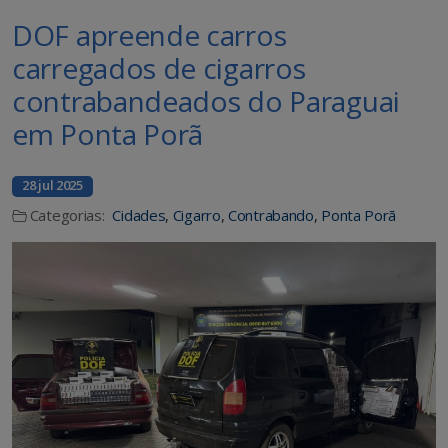
DOF apreende carros
carregados de cigarros
contrabandeados do Paraguai
em Ponta Porã
28 jul 2025
Categorias:
Cidades
,
Cigarro
,
Contrabando
,
Ponta Porã