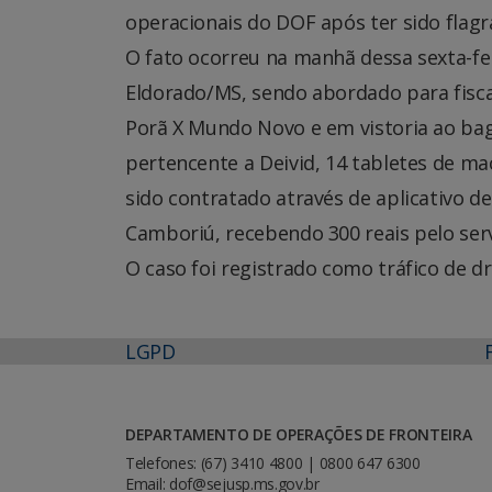
operacionais do DOF após ter sido fla
O fato ocorreu na manhã dessa sexta-fei
Eldorado/MS, sendo abordado para fiscal
Porã X Mundo Novo e em vistoria ao ba
pertencente a Deivid, 14 tabletes de mac
sido contratado através de aplicativo d
Camboriú, recebendo 300 reais pelo serv
O caso foi registrado como tráfico de d
LGPD
DEPARTAMENTO DE OPERAÇÕES DE FRONTEIRA
Telefones: (67) 3410 4800 | 0800 647 6300
Email: dof@sejusp.ms.gov.br