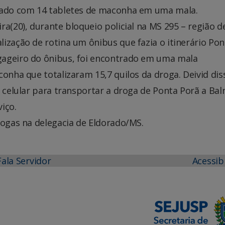
grado com 14 tabletes de maconha em uma mala.
ra(20), durante bloqueio policial na MS 295 – região d
ização de rotina um ônibus que fazia o itinerário Pon
gageiro do ônibus, foi encontrado em uma mala
onha que totalizaram 15,7 quilos da droga. Deivid dis
e celular para transportar a droga de Ponta Porã a Bal
iço.
rogas na delegacia de Eldorado/MS.
Fala Servidor
Acessib