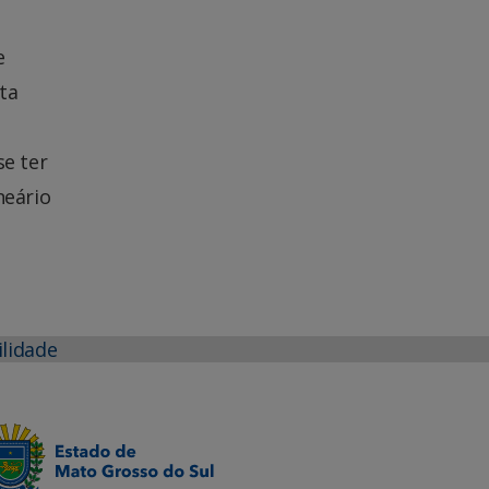
e
ta
se ter
neário
ilidade