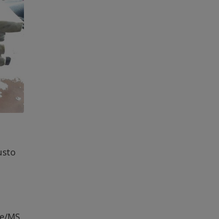
usto
de/MS,