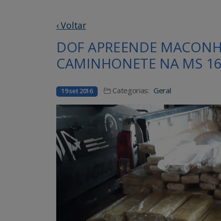
‹ Voltar
DOF APREENDE MACONHA
CAMINHONETE NA MS 16
Categorias:
Geral
19 set 2016