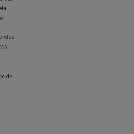
ela
do
fundos
tos
de de