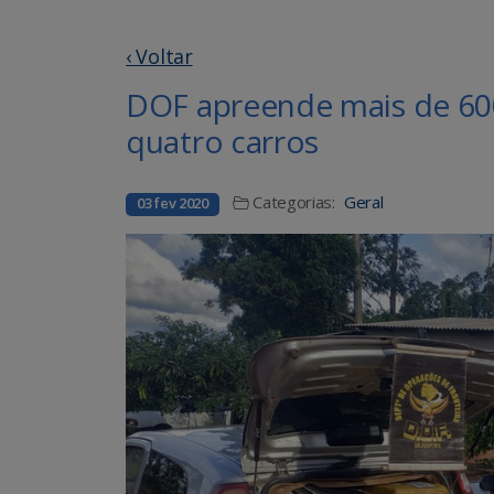
‹ Voltar
DOF apreende mais de 600
quatro carros
Categorias:
Geral
03 fev 2020