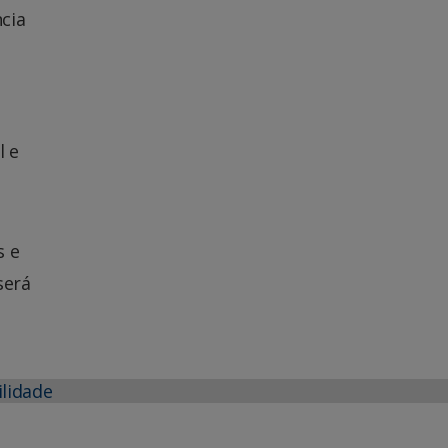
cia
,
l e
s e
será
ilidade