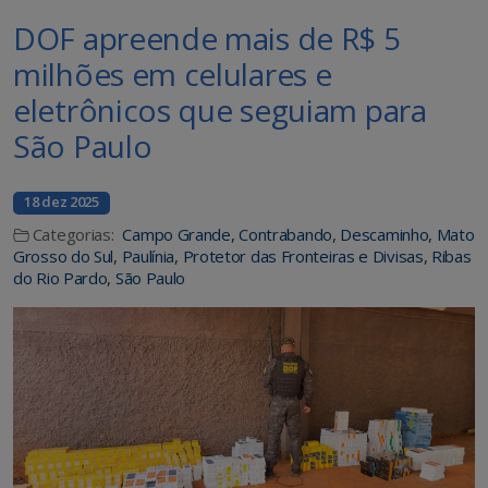
DOF apreende mais de R$ 5
milhões em celulares e
eletrônicos que seguiam para
São Paulo
18 dez 2025
Categorias:
Campo Grande
,
Contrabando
,
Descaminho
,
Mato
Grosso do Sul
,
Paulínia
,
Protetor das Fronteiras e Divisas
,
Ribas
do Rio Pardo
,
São Paulo