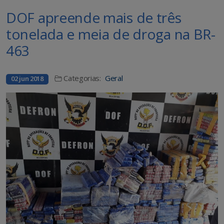
DOF apreende mais de três
tonelada e meia de droga na BR-
463
Categorias:
Geral
02 jun 2018