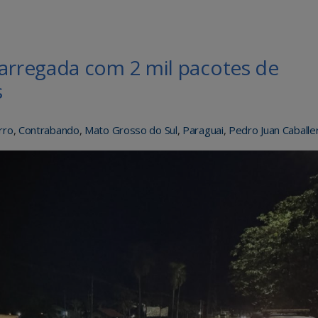
rregada com 2 mil pacotes de
s
rro
,
Contrabando
,
Mato Grosso do Sul
,
Paraguai
,
Pedro Juan Caballe