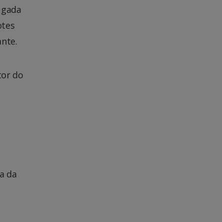
ugada
otes
nte.
tor do
a da