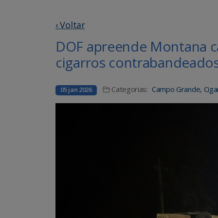
‹ Voltar
DOF apreende Montana ca
cigarros contrabandeado
Categorias:
Campo Grande
,
Ciga
05 jan 2026