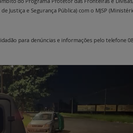
âmbito do Programa Protetor das Fronteiras e Divisas
 de Justiça e Segurança Pública) com o MJSP (Ministéri
dadão para denúncias e informações pelo telefone 0