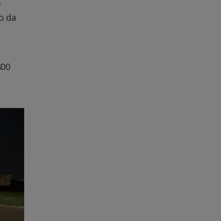
,
o da
800