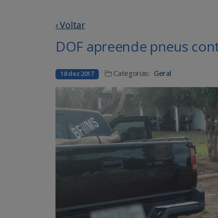
‹ Voltar
DOF apreende pneus cont
Categorias:
Geral
18 dez 2017